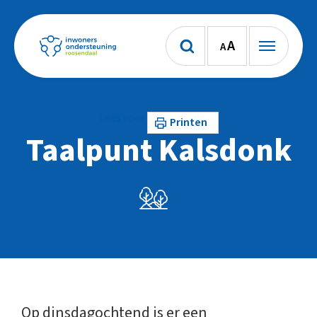
A
A
Lees voor
Printen
Taalpunt Kalsdonk
Op dinsdagochtend is er een