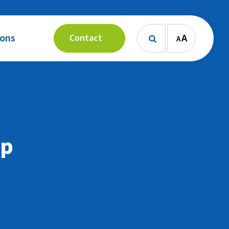
 ons
A
Contact
A

ep