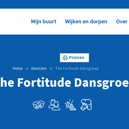
Mijn buurt
Wijken en dorpen
Over
Lees voor
Printen
Home
Diensten
The Fortitude Dansgroep
he Fortitude Dansgro