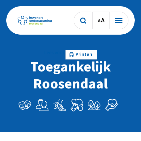
A
A
Lees voor
Printen
Toegankelijk
Roosendaal