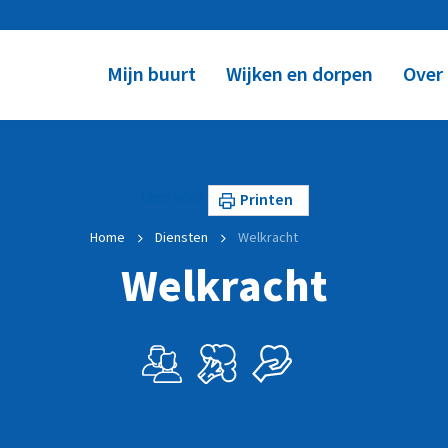
Mijn buurt
Wijken en dorpen
Over
Lees voor
Printen
Home
Diensten
Welkracht
Welkracht