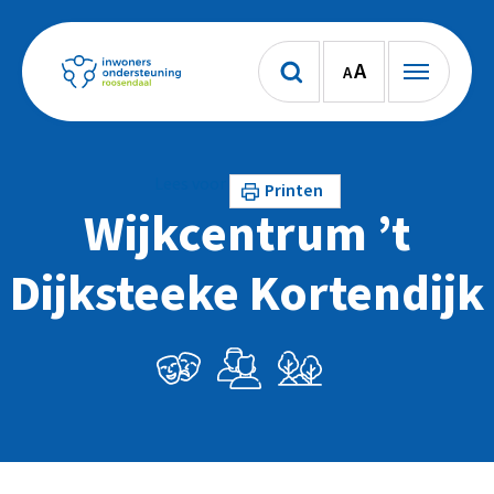
A
A
Lees voor
Printen
Wijkcentrum ’t
Dijksteeke Kortendijk