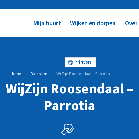
Mijn buurt
Wijken en dorpen
Over
Lees voor
Printen
Home
Diensten
WijZijn Roosendaal – Parrotia
WijZijn Roosendaal –
Parrotia