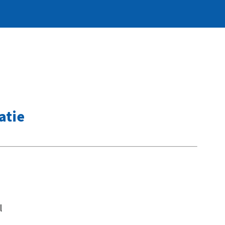
atie
l