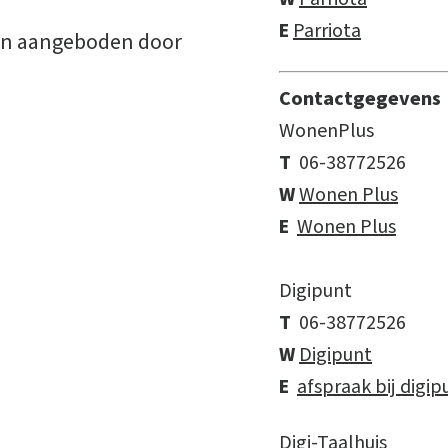
E
Parriota
sten aangeboden door
Contactgegevens
WonenPlus
T
06-38772526
W
Wonen Plus
E
Wonen Plus
Digipunt
T
06-38772526
W
Digipunt
E
afspraak bij digip
Digi-Taalhuis