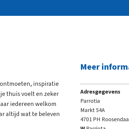
Meer inform
e ontmoeten, inspiratie
Adresgegevens
 je thuis voelt en zeker
Parrotia
 waar iedereen welkom
Markt 54A
r altijd wat te beleven
4701 PH Roosendaa
W
Parriota