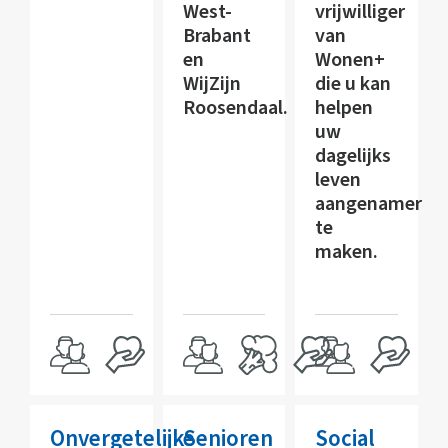
West-
vrijwilliger
Brabant
van
en
Wonen+
WijZijn
die u kan
Roosendaal.
helpen
uw
dagelijks
leven
aangenamer
te
maken.
Onvergetelijke
Senioren
Social