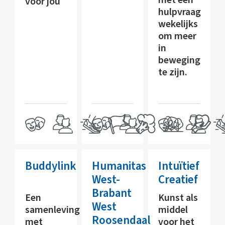
met een
voor jou
hulpvraag
wekelijks
om meer
in
beweging
te zijn.
Buddylink
Humanitas
Intuïtief
West-
Creatief
Brabant
Een
Kunst als
West
samenleving
middel
Roosendaal
met
voor het