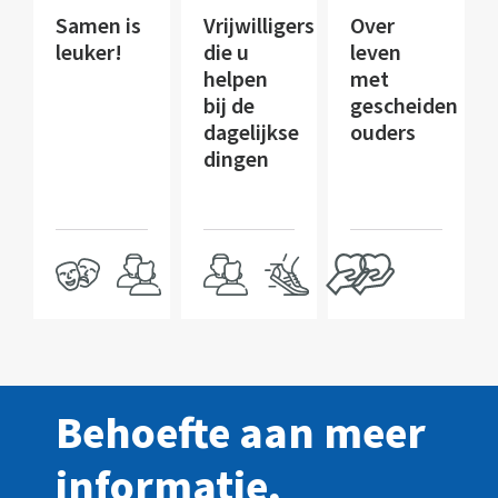
Samen is
Vrijwilligers
Over
leuker!
die u
leven
helpen
met
bij de
gescheiden
dagelijkse
ouders
dingen
Behoefte aan meer
informatie,