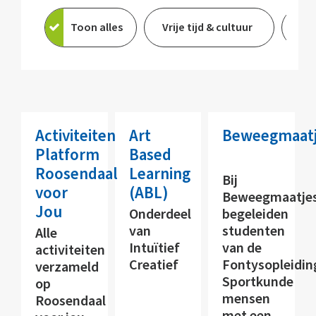
Toon alles
Vrije tijd & cultuur
On
Activiteiten
Art
Beweegmaat
Platform
Based
Roosendaal
Learning
Bij
voor
(ABL)
Beweegmaatje
Jou
Onderdeel
begeleiden
van
studenten
Alle
Intuïtief
van de
activiteiten
Creatief
Fontysopleidin
verzameld
Sportkunde
op
mensen
Roosendaal