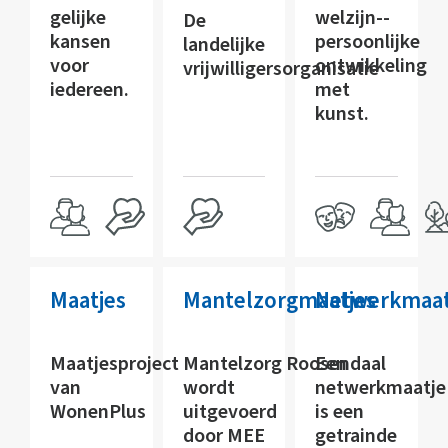
gelijke
welzijn--
De
kansen
persoonlijke
landelijke
voor
ontwikkeling
vrijwilligersorganisatie
iedereen.
met
kunst.
Maatjes
Mantelzorgmaatjes
Netwerkmaat
Maatjesproject
Mantelzorg Roosendaal
Een
van
wordt
netwerkmaatje
WonenPlus
uitgevoerd
is een
door MEE
getrainde